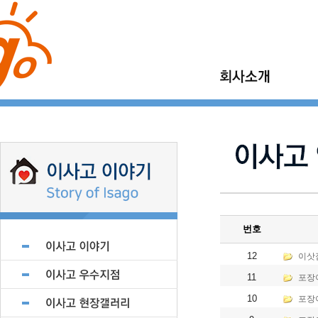
이사고 소개
가정이사
이사고 이야기
보관이사
이사고 현장갤러리
기업이사
지점모집
소형이사
제휴업체 모집
번호
12
이삿
11
포장
10
포장