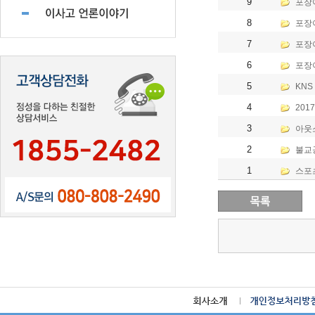
9
포장
8
포장
7
포장
6
포장이
5
KNS
4
201
3
아웃소
2
불교
1
스포