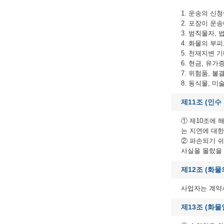
1. 운송의 신
2. 포장이 운
3. 범칙물자,
4. 화물의 부
5. 천재지변 
6. 현금, 유
7. 위험품, 
8. 동식물, 
제11조 (인수
① 제10조에 
는 지연에 대한
② 파손되기 쉬
사실을 몰랐을 
제12조 (화물
사업자는 계약
제13조 (화물