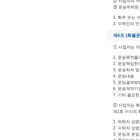
② 사업자의 
③ 운송위탁된 
1. 화주 또는
2. 수하인의 
제6조 (화물
① 사업자는 
1. 운송목적물
2. 운송책임한
3. 운송하자 
4. 운임내용
5. 운임결재방
6. 운송계약기
7. 기타 필요한
② 사업자는 
제1호 서식의
1. 위탁자 성명
2. 수탁자 성명
3. 운임과 운