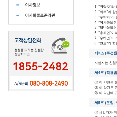
1. "위탁자
2. "화주"라
3. "수탁자"
4. "이사화물
5. "일반화
6. "송하인"
7. "수하인"
8. "인도"라
제3조 (주선원
사업자는 친철
제4조 (적용범
① 이 약관은
② 이 약관은
③ 이 약관에
제5조 (운임, 
① 사업자가 적