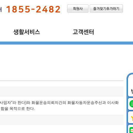
인터넷가입
공지사항
에어컨이전/설치
이용후기
벽걸이TV이전/설치
불편신고
이사정보
이사화물표준약관
"사업자"라 한다)와 화물운송의뢰자간의 화물자동차운송주선과 이사화
정함을 목적으로 한다.