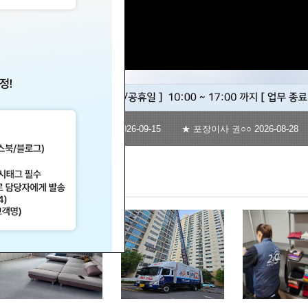
08-20
★ 포장이사 박○○ 2026-09-15
★ 포장이사 권○○ 2026-08-28