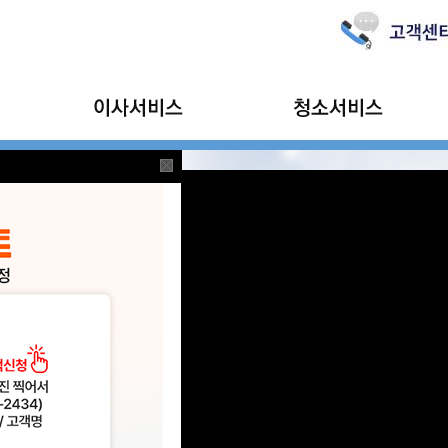
가정이사
입주/이사청소
보관이사
거주청소
리
기업이사
소형이사